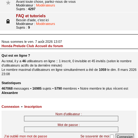
Avant toute chose, parlez-nous de vous
Modérateur :
Modérateurs
Sujets :
4297
FAQ et tutoriels
Besoin d'aide, c'est ici
Modérateur :
Modérateurs
Sujets :
9
Nous sommes le ven. 7 août 2026 13:07
Honda Prelude Club Accueil du forum
Qui est en ligne ?
Au total, il y a
46
utilisateurs en ligne :: 1 inscrit, 0 invisible et 45 invités (selon le nombre
d’utilisateurs actifs de la dernière minute)
Le nombre maximal d’utilisateurs en ligne simultanément a été de
1059
le dim. 8 mars 2026
23:08
Statistiques
467068
messages •
16985
sujets •
5790
membres • Notre membre le plus récent est
Alexanbre
Connexion
•
Inscription
Nom d’utilisateur :
Mot de passe :
J’ai oublié mon mot de passe
Se souvenir de moi