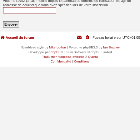
vous ne l’avez jamais modifié depuis le panneau de contrôle de l’utilisateur, il s’agit de
l’adresse de courriel que vous avez spécifiée lors de votre inscription.
Accueil du forum
Fuseau horaire sur
UTC+01:00
Nosebleed style by
Mike Lothar
| Ported to phpBB3.3 by
Ian Bradley
Développé par
phpBB
® Forum Software © phpBB Limited
Traduction française officielle
©
Qiaeru
Confidentialité
|
Conditions