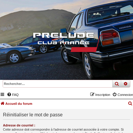
recher
re
FAQ
Inscription
Connexion
Accueil du forum
Réinitialiser le mot de passe
Adresse de courriel :
Cette adresse doit correspondre à l’adresse de courriel associée à votre compte. Si