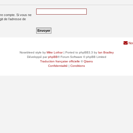
tre compte. Si vous ne
agit de l’adresse de
No
Nosebleed style by
Mike Lothar
| Ported to phpBB3.3 by
Ian Bradley
Développé par
phpBB
® Forum Software © phpBB Limited
Traduction française officielle
©
Qiaeru
Confidentialité
|
Conditions