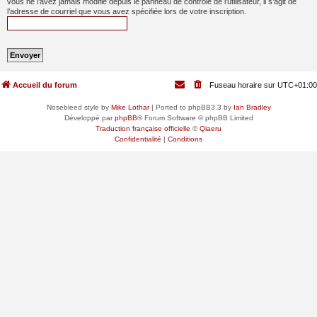
vous ne l’avez jamais modifié depuis le panneau de contrôle de l’utilisateur, il s’agit de
l’adresse de courriel que vous avez spécifiée lors de votre inscription.
Accueil du forum
Fuseau horaire sur
UTC+01:00
Nosebleed style by
Mike Lothar
| Ported to phpBB3.3 by
Ian Bradley
Développé par
phpBB
® Forum Software © phpBB Limited
Traduction française officielle
©
Qiaeru
Confidentialité
|
Conditions