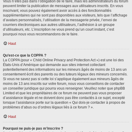
Vous n’êtes pas dans l’obligation de le faire, mais les administrateurs du forum
peuvent limiter la publication de messages aux utilisateurs inscrits. En vous
inscrivant, vous pouvez également avoir accès à des fonctionnalités
supplémentaires qui ne sont pas disponibles aux visiteurs, tels que l’affichage
d’avatars personnalisés, l’utilisation de la messagerie privée, l’envoi de
courriers électroniques aux autres utilisateurs, l’adhésion à un groupe
d’utilisateurs, etc. L’inscription ne vous prend qu’un court instant, c’est
pourquoi nous vous recommandons de le faire.
Haut
Qu’est-ce que la COPPA ?
La COPPA (pour « Child Online Privacy and Protection Act ») est une loi des
États-Unis d’Amérique qui demande aux sites internet collectant
potentiellement des informations sur les mineurs âgés de moins de 13 ans un
consentement écrit des parents ou des tuteurs légaux des mineurs concernés.
Si vous ne savez pas si cette loi s’applique également aux mineurs âgés de
moins de 13 ans inscrits sur votre forum, nous vous conseillons de contacter
un conseiller juridique qui pourra vous renseigner. Veuillez noter que phpBB
Limited et que les propriétaires de ce forum ne peuvent pas vous proposer
d’assistance légale et ne doivent donc pas être contactés à ce sujet, excepté
lorsque l’assistance porte sur la question « Qui dois-je contacter à propos de
problèmes d’abus ou d’ordres légaux liés à ce forum ? ».
Haut
Pourquoi ne puis-je pas m’inscrire ?