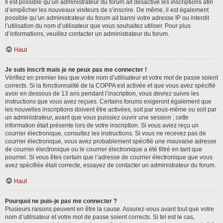
Il est possible qu’un administrateur du forum ait désactivé les inscriptions afin
d’empêcher les nouveaux visiteurs de s’inscrire. De même, il est également
possible qu’un administrateur du forum ait banni votre adresse IP ou interdit
l’utilisation du nom d’utilisateur que vous souhaitez utiliser. Pour plus
d’informations, veuillez contacter un administrateur du forum.
Haut
Je suis inscrit mais je ne peux pas me connecter !
Vérifiez en premier lieu que votre nom d’utilisateur et votre mot de passe soient
corrects. Si la fonctionnalité de la COPPA est activée et que vous avez spécifié
avoir en dessous de 13 ans pendant l’inscription, vous devrez suivre les
instructions que vous avez reçues. Certains forums exigeront également que
les nouvelles inscriptions doivent être activées, soit par vous-même ou soit par
un administrateur, avant que vous puissiez ouvrir une session ; cette
information était présente lors de votre inscription. Si vous aviez reçu un
courrier électronique, consultez les instructions. Si vous ne recevez pas de
courrier électronique, vous avez probablement spécifié une mauvaise adresse
de courrier électronique ou le courrier électronique a été filtré en tant que
pourriel. Si vous êtes certain que l’adresse de courrier électronique que vous
avez spécifiée était correcte, essayez de contacter un administrateur du forum.
Haut
Pourquoi ne puis-je pas me connecter ?
Plusieurs raisons peuvent en être la cause. Assurez-vous avant tout que votre
nom d’utilisateur et votre mot de passe soient corrects. Si tel est le cas,