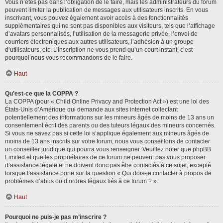
Vous n’êtes pas dans l’obligation de le faire, mais les administrateurs du forum
peuvent limiter la publication de messages aux utilisateurs inscrits. En vous
inscrivant, vous pouvez également avoir accès à des fonctionnalités
supplémentaires qui ne sont pas disponibles aux visiteurs, tels que l’affichage
d’avatars personnalisés, l’utilisation de la messagerie privée, l’envoi de
courriers électroniques aux autres utilisateurs, l’adhésion à un groupe
d’utilisateurs, etc. L’inscription ne vous prend qu’un court instant, c’est
pourquoi nous vous recommandons de le faire.
Haut
Qu’est-ce que la COPPA ?
La COPPA (pour « Child Online Privacy and Protection Act ») est une loi des
États-Unis d’Amérique qui demande aux sites internet collectant
potentiellement des informations sur les mineurs âgés de moins de 13 ans un
consentement écrit des parents ou des tuteurs légaux des mineurs concernés.
Si vous ne savez pas si cette loi s’applique également aux mineurs âgés de
moins de 13 ans inscrits sur votre forum, nous vous conseillons de contacter
un conseiller juridique qui pourra vous renseigner. Veuillez noter que phpBB
Limited et que les propriétaires de ce forum ne peuvent pas vous proposer
d’assistance légale et ne doivent donc pas être contactés à ce sujet, excepté
lorsque l’assistance porte sur la question « Qui dois-je contacter à propos de
problèmes d’abus ou d’ordres légaux liés à ce forum ? ».
Haut
Pourquoi ne puis-je pas m’inscrire ?