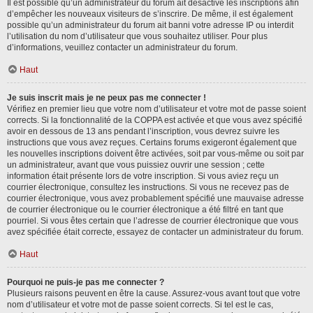
Il est possible qu’un administrateur du forum ait désactivé les inscriptions afin
d’empêcher les nouveaux visiteurs de s’inscrire. De même, il est également
possible qu’un administrateur du forum ait banni votre adresse IP ou interdit
l’utilisation du nom d’utilisateur que vous souhaitez utiliser. Pour plus
d’informations, veuillez contacter un administrateur du forum.
Haut
Je suis inscrit mais je ne peux pas me connecter !
Vérifiez en premier lieu que votre nom d’utilisateur et votre mot de passe soient
corrects. Si la fonctionnalité de la COPPA est activée et que vous avez spécifié
avoir en dessous de 13 ans pendant l’inscription, vous devrez suivre les
instructions que vous avez reçues. Certains forums exigeront également que
les nouvelles inscriptions doivent être activées, soit par vous-même ou soit par
un administrateur, avant que vous puissiez ouvrir une session ; cette
information était présente lors de votre inscription. Si vous aviez reçu un
courrier électronique, consultez les instructions. Si vous ne recevez pas de
courrier électronique, vous avez probablement spécifié une mauvaise adresse
de courrier électronique ou le courrier électronique a été filtré en tant que
pourriel. Si vous êtes certain que l’adresse de courrier électronique que vous
avez spécifiée était correcte, essayez de contacter un administrateur du forum.
Haut
Pourquoi ne puis-je pas me connecter ?
Plusieurs raisons peuvent en être la cause. Assurez-vous avant tout que votre
nom d’utilisateur et votre mot de passe soient corrects. Si tel est le cas,