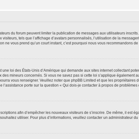
trateurs du forum peuvent limiter la publication de messages aux utilisateurs inscri
visiteurs, tels que l’affichage d’avatars personnalisés, l’utilisation de la messager
ription ne vous prend qu’un court instant, c’est pourquoi nous vous recommandons de l
t une loi des États-Unis d’Amérique qui demande aux sites internet collectant pot
 des mineurs concernés. Si vous ne savez pas si cette loi s’applique également au
 pourra vous renseigner. Veuillez noter que phpBB Limited et que les propriétaires
ue l’assistance porte sur la question « Qui dois-je contacter à propos de problèmes 
inscriptions afin d’empêcher les nouveaux visiteurs de s’inscrire. De même, il est é
s souhaitez utiliser. Pour plus d’informations, veuillez contacter un administrateur du