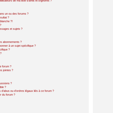
lisateurs de ma liste d’amis et d’ignorés ?
ans un ou des forums ?
sultat ?
blanche ?!
?
ssages et sujets ?
t les abonnements ?
onner à un sujet spécifique ?
ifique ?
 ?
ce forum ?
s jointes ?
cussions ?
ible ?
 d’abus ou d’ordres légaux liés à ce forum ?
r du forum ?