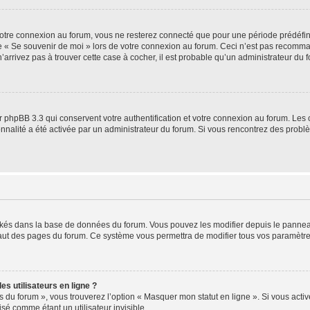
otre connexion au forum, vous ne resterez connecté que pour une période prédéfinie
se « Se souvenir de moi » lors de votre connexion au forum. Ceci n’est pas recomm
’arrivez pas à trouver cette case à cocher, il est probable qu’un administrateur du fo
 phpBB 3.3 qui conservent votre authentification et votre connexion au forum. Les 
tionnalité a été activée par un administrateur du forum. Si vous rencontrez des pro
ockés dans la base de données du forum. Vous pouvez les modifier depuis le panneau 
haut des pages du forum. Ce système vous permettra de modifier tous vos paramètre
s utilisateurs en ligne ?
s du forum », vous trouverez l’option « Masquer mon statut en ligne ». Si vous activ
é comme étant un utilisateur invisible.