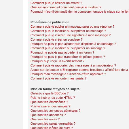
Comment puis-je afficher un avatar ?
Quel est mon rang et comment puis-je le modifier ?
Pourquoi m’est-il demandé de me connecter lorsque je clique sur le lien 
Problèmes de publication
Comment puis-je publier un nouveau sujet ou une réponse ?
Comment puis-je modifier ou supprimer un message ?
Comment puis-je insérer une signature à mon message ?
Comment puis-je créer un sondage ?
Pourquoi ne puis-je pas ajouter plus d’options à un sondage ?
Comment puis-je modifier ou supprimer un sondage ?
Pourquoi ne puis-je pas accéder à un forum ?
Pourquoi ne puis-je pas transférer de pièces jointes ?
Pourquoi ai-je reçu un avertissement ?
Comment puis-je rapporter des messages à un modérateur ?
À quoi sert le bouton « Enregistrer comme brouillon » affiché lors de la 
Pourquoi mon message a-t-il besoin d’être approuvé ?
Comment puis-je remonter mes sujets ?
Mise en forme et types de sujets
Qu’est-ce que le BBCode ?
Puis-je insérer du code HTML ?
Que sont les émoticônes ?
Puis-je insérer des images ?
Que sont les annonces générales ?
Que sont les annonces ?
Que sont les notes ?
Que sont les sujets verrouillés ?
Que sont les icônes de sujet ?