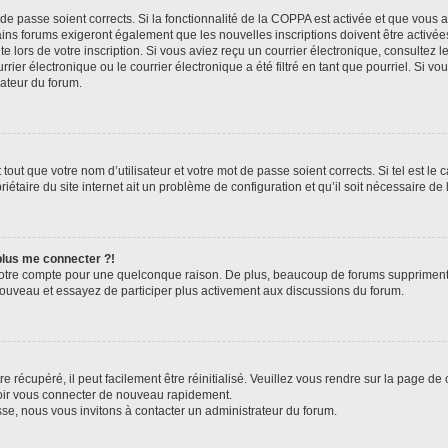
t de passe soient corrects. Si la fonctionnalité de la COPPA est activée et que vous 
ains forums exigeront également que les nouvelles inscriptions doivent être activée
te lors de votre inscription. Si vous aviez reçu un courrier électronique, consultez l
r électronique ou le courrier électronique a été filtré en tant que pourriel. Si vo
rateur du forum.
out que votre nom d’utilisateur et votre mot de passe soient corrects. Si tel est le
iétaire du site internet ait un problème de configuration et qu’il soit nécessaire de l
 plus me connecter ?!
votre compte pour une quelconque raison. De plus, beaucoup de forums suppriment pér
 nouveau et essayez de participer plus activement aux discussions du forum.
 récupéré, il peut facilement être réinitialisé. Veuillez vous rendre sur la page de
voir vous connecter de nouveau rapidement.
sse, nous vous invitons à contacter un administrateur du forum.