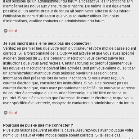
Il est possible qu’un administrateur du forum ait désactivé les inscriptions afin
d’empêcher les nouveaux visiteurs de s’inscrire. De même, il est également
possible qu’un administrateur du forum ait banni votre adresse IP ou interdit
l’utilisation du nom d’utilisateur que vous souhaitez utiliser. Pour plus
d’informations, veuillez contacter un administrateur du forum.
Haut
Je suis inscrit mais je ne peux pas me connecter !
Vérifiez en premier lieu que votre nom d’utilisateur et votre mot de passe soient
corrects. Si la fonctionnalité de la COPPA est activée et que vous avez spécifié
avoir en dessous de 13 ans pendant l’inscription, vous devrez suivre les
instructions que vous avez reçues. Certains forums exigeront également que
les nouvelles inscriptions doivent être activées, soit par vous-même ou soit par
un administrateur, avant que vous puissiez ouvrir une session ; cette
information était présente lors de votre inscription. Si vous aviez reçu un
courrier électronique, consultez les instructions. Si vous ne recevez pas de
courrier électronique, vous avez probablement spécifié une mauvaise adresse
de courrier électronique ou le courrier électronique a été filtré en tant que
pourriel. Si vous êtes certain que l’adresse de courrier électronique que vous
avez spécifiée était correcte, essayez de contacter un administrateur du forum.
Haut
Pourquoi ne puis-je pas me connecter ?
Plusieurs raisons peuvent en être la cause. Assurez-vous avant tout que votre
nom d’utilisateur et votre mot de passe soient corrects. Si tel est le cas,