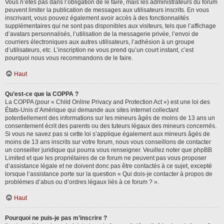
Vous n’êtes pas dans l’obligation de le faire, mais les administrateurs du forum
peuvent limiter la publication de messages aux utilisateurs inscrits. En vous
inscrivant, vous pouvez également avoir accès à des fonctionnalités
supplémentaires qui ne sont pas disponibles aux visiteurs, tels que l’affichage
d’avatars personnalisés, l’utilisation de la messagerie privée, l’envoi de
courriers électroniques aux autres utilisateurs, l’adhésion à un groupe
d’utilisateurs, etc. L’inscription ne vous prend qu’un court instant, c’est
pourquoi nous vous recommandons de le faire.
Haut
Qu’est-ce que la COPPA ?
La COPPA (pour « Child Online Privacy and Protection Act ») est une loi des
États-Unis d’Amérique qui demande aux sites internet collectant
potentiellement des informations sur les mineurs âgés de moins de 13 ans un
consentement écrit des parents ou des tuteurs légaux des mineurs concernés.
Si vous ne savez pas si cette loi s’applique également aux mineurs âgés de
moins de 13 ans inscrits sur votre forum, nous vous conseillons de contacter
un conseiller juridique qui pourra vous renseigner. Veuillez noter que phpBB
Limited et que les propriétaires de ce forum ne peuvent pas vous proposer
d’assistance légale et ne doivent donc pas être contactés à ce sujet, excepté
lorsque l’assistance porte sur la question « Qui dois-je contacter à propos de
problèmes d’abus ou d’ordres légaux liés à ce forum ? ».
Haut
Pourquoi ne puis-je pas m’inscrire ?