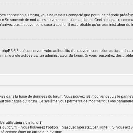
otre connexion au forum, vous ne resterez connecté que pour une période prédéfinie
se « Se souvenir de moi » lors de votre connexion au forum. Ceci n’est pas recomm
’arrivez pas à trouver cette case à cocher, il est probable qu’un administrateur du fo
 phpBB 3.3 qui conservent votre authentification et votre connexion au forum. Les 
tionnalité a été activée par un administrateur du forum. Si vous rencontrez des pro
ockés dans la base de données du forum. Vous pouvez les modifier depuis le panneau 
haut des pages du forum. Ce système vous permettra de modifier tous vos paramètre
s utilisateurs en ligne ?
s du forum », vous trouverez l’option « Masquer mon statut en ligne ». Si vous activ
é comme étant un utilisateur invisible.