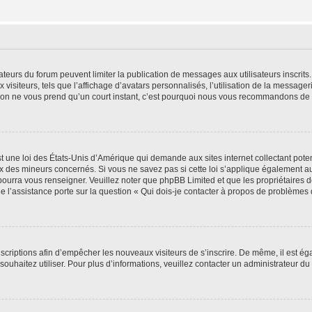
trateurs du forum peuvent limiter la publication de messages aux utilisateurs inscri
visiteurs, tels que l’affichage d’avatars personnalisés, l’utilisation de la messager
ription ne vous prend qu’un court instant, c’est pourquoi nous vous recommandons de l
t une loi des États-Unis d’Amérique qui demande aux sites internet collectant pot
 des mineurs concernés. Si vous ne savez pas si cette loi s’applique également au
 pourra vous renseigner. Veuillez noter que phpBB Limited et que les propriétaires
ue l’assistance porte sur la question « Qui dois-je contacter à propos de problèmes 
inscriptions afin d’empêcher les nouveaux visiteurs de s’inscrire. De même, il est é
s souhaitez utiliser. Pour plus d’informations, veuillez contacter un administrateur du