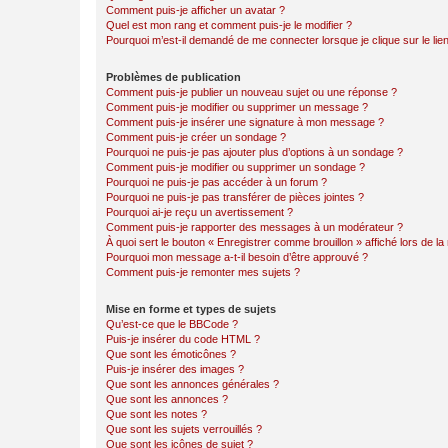
Comment puis-je afficher un avatar ?
Quel est mon rang et comment puis-je le modifier ?
Pourquoi m’est-il demandé de me connecter lorsque je clique sur le lien 
Problèmes de publication
Comment puis-je publier un nouveau sujet ou une réponse ?
Comment puis-je modifier ou supprimer un message ?
Comment puis-je insérer une signature à mon message ?
Comment puis-je créer un sondage ?
Pourquoi ne puis-je pas ajouter plus d’options à un sondage ?
Comment puis-je modifier ou supprimer un sondage ?
Pourquoi ne puis-je pas accéder à un forum ?
Pourquoi ne puis-je pas transférer de pièces jointes ?
Pourquoi ai-je reçu un avertissement ?
Comment puis-je rapporter des messages à un modérateur ?
À quoi sert le bouton « Enregistrer comme brouillon » affiché lors de la 
Pourquoi mon message a-t-il besoin d’être approuvé ?
Comment puis-je remonter mes sujets ?
Mise en forme et types de sujets
Qu’est-ce que le BBCode ?
Puis-je insérer du code HTML ?
Que sont les émoticônes ?
Puis-je insérer des images ?
Que sont les annonces générales ?
Que sont les annonces ?
Que sont les notes ?
Que sont les sujets verrouillés ?
Que sont les icônes de sujet ?