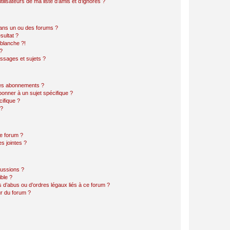
lisateurs de ma liste d’amis et d’ignorés ?
ans un ou des forums ?
sultat ?
blanche ?!
?
ssages et sujets ?
t les abonnements ?
onner à un sujet spécifique ?
ifique ?
 ?
ce forum ?
s jointes ?
cussions ?
ible ?
 d’abus ou d’ordres légaux liés à ce forum ?
r du forum ?