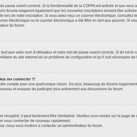
t de passe soient corrects. Si la fonctionnalité de la COPPA est activée et que vous 
ains forums exigeront également que les nouvelles inscriptions doivent être activée
te lors de votre inscription. Si vous aviez reçu un courrier électronique, consultez l
r électronique ou le courrier électronique a été filtré en tant que pourriel. Si vo
rateur du forum.
out que votre nom d’utilisateur et votre mot de passe soient corrects. Si tel est le
iétaire du site internet ait un problème de configuration et qu’il soit nécessaire de l
 plus me connecter ?!
votre compte pour une quelconque raison. De plus, beaucoup de forums suppriment pér
 nouveau et essayez de participer plus activement aux discussions du forum.
 récupéré, il peut facilement être réinitialisé. Veuillez vous rendre sur la page de
voir vous connecter de nouveau rapidement.
sse, nous vous invitons à contacter un administrateur du forum.