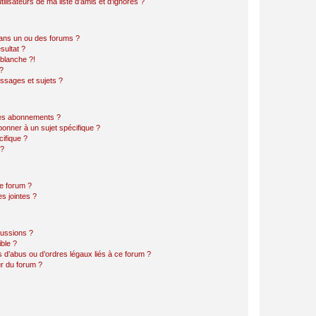
lisateurs de ma liste d’amis et d’ignorés ?
ans un ou des forums ?
sultat ?
blanche ?!
?
ssages et sujets ?
t les abonnements ?
onner à un sujet spécifique ?
ifique ?
 ?
ce forum ?
s jointes ?
cussions ?
ible ?
 d’abus ou d’ordres légaux liés à ce forum ?
r du forum ?