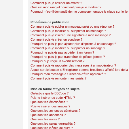
Comment puis-je afficher un avatar ?
Quel est mon rang et comment puis-je le modifier ?
Pourquoi m’est-il demandé de me connecter lorsque je clique sur le lien 
Problèmes de publication
Comment puis-je publier un nouveau sujet ou une réponse ?
Comment puis-je modifier ou supprimer un message ?
Comment puis-je insérer une signature à mon message ?
Comment puis-je créer un sondage ?
Pourquoi ne puis-je pas ajouter plus d’options à un sondage ?
Comment puis-je modifier ou supprimer un sondage ?
Pourquoi ne puis-je pas accéder à un forum ?
Pourquoi ne puis-je pas transférer de pièces jointes ?
Pourquoi ai-je reçu un avertissement ?
Comment puis-je rapporter des messages à un modérateur ?
À quoi sert le bouton « Enregistrer comme brouillon » affiché lors de la 
Pourquoi mon message a-t-il besoin d’être approuvé ?
Comment puis-je remonter mes sujets ?
Mise en forme et types de sujets
Qu’est-ce que le BBCode ?
Puis-je insérer du code HTML ?
Que sont les émoticônes ?
Puis-je insérer des images ?
Que sont les annonces générales ?
Que sont les annonces ?
Que sont les notes ?
Que sont les sujets verrouillés ?
Que sont les icônes de sujet ?