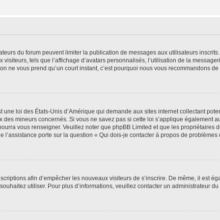
trateurs du forum peuvent limiter la publication de messages aux utilisateurs inscri
visiteurs, tels que l’affichage d’avatars personnalisés, l’utilisation de la messager
ription ne vous prend qu’un court instant, c’est pourquoi nous vous recommandons de l
t une loi des États-Unis d’Amérique qui demande aux sites internet collectant pot
 des mineurs concernés. Si vous ne savez pas si cette loi s’applique également au
 pourra vous renseigner. Veuillez noter que phpBB Limited et que les propriétaires
ue l’assistance porte sur la question « Qui dois-je contacter à propos de problèmes 
inscriptions afin d’empêcher les nouveaux visiteurs de s’inscrire. De même, il est é
s souhaitez utiliser. Pour plus d’informations, veuillez contacter un administrateur du