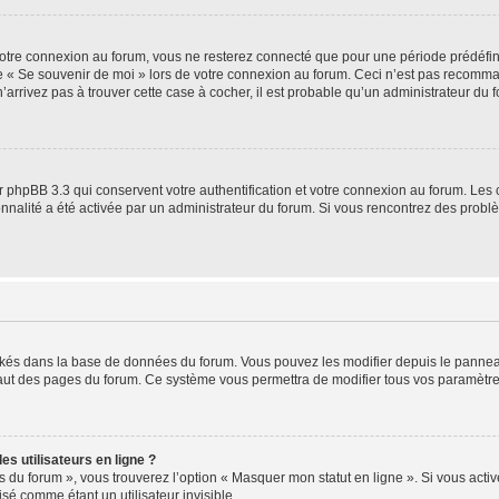
otre connexion au forum, vous ne resterez connecté que pour une période prédéfinie
se « Se souvenir de moi » lors de votre connexion au forum. Ceci n’est pas recomm
’arrivez pas à trouver cette case à cocher, il est probable qu’un administrateur du fo
 phpBB 3.3 qui conservent votre authentification et votre connexion au forum. Les 
tionnalité a été activée par un administrateur du forum. Si vous rencontrez des pro
ockés dans la base de données du forum. Vous pouvez les modifier depuis le panneau 
haut des pages du forum. Ce système vous permettra de modifier tous vos paramètre
s utilisateurs en ligne ?
s du forum », vous trouverez l’option « Masquer mon statut en ligne ». Si vous activ
é comme étant un utilisateur invisible.