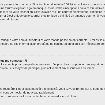
t de passe soient corrects. Si la fonctionnalité de la COPPA est activée et que vous 
ains forums exigeront également que les nouvelles inscriptions doivent être activée
te lors de votre inscription. Si vous aviez reçu un courrier électronique, consultez l
r électronique ou le courrier électronique a été filtré en tant que pourriel. Si vo
rateur du forum.
out que votre nom d’utilisateur et votre mot de passe soient corrects. Si tel est le
iétaire du site internet ait un problème de configuration et qu’il soit nécessaire de l
 plus me connecter ?!
votre compte pour une quelconque raison. De plus, beaucoup de forums suppriment pér
 nouveau et essayez de participer plus activement aux discussions du forum.
 récupéré, il peut facilement être réinitialisé. Veuillez vous rendre sur la page de
voir vous connecter de nouveau rapidement.
sse, nous vous invitons à contacter un administrateur du forum.