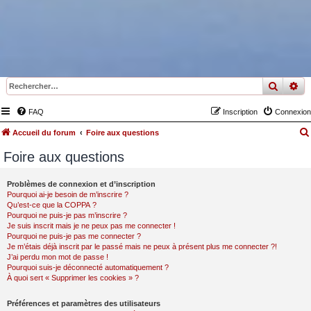
recher
re
FAQ
Inscription
Connexion
Accueil du forum
Foire aux questions
Foire aux questions
Problèmes de connexion et d’inscription
Pourquoi ai-je besoin de m’inscrire ?
Qu’est-ce que la COPPA ?
Pourquoi ne puis-je pas m’inscrire ?
Je suis inscrit mais je ne peux pas me connecter !
Pourquoi ne puis-je pas me connecter ?
Je m’étais déjà inscrit par le passé mais ne peux à présent plus me connecter ?!
J’ai perdu mon mot de passe !
Pourquoi suis-je déconnecté automatiquement ?
À quoi sert « Supprimer les cookies » ?
Préférences et paramètres des utilisateurs