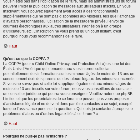
Vous n’êtes pas dans l’obligation de le faire, mais les administrateurs du forum
peuvent limiter la publication de messages aux utilisateurs inscrits. En vous
inscrivant, vous pouvez également avoir accès à des fonctionnalités
supplémentaires qui ne sont pas disponibles aux visiteurs, tels que l’affichage
d’avatars personnalisés, l’utilisation de la messagerie privée, l’envoi de
courriers électroniques aux autres utilisateurs, l’adhésion à un groupe
d’utilisateurs, etc. L’inscription ne vous prend qu’un court instant, c’est
pourquoi nous vous recommandons de le faire.
Haut
Qu’est-ce que la COPPA ?
La COPPA (pour « Child Online Privacy and Protection Act ») est une loi des
États-Unis d’Amérique qui demande aux sites internet collectant
potentiellement des informations sur les mineurs âgés de moins de 13 ans un
consentement écrit des parents ou des tuteurs légaux des mineurs concernés.
Si vous ne savez pas si cette loi s’applique également aux mineurs âgés de
moins de 13 ans inscrits sur votre forum, nous vous conseillons de contacter
un conseiller juridique qui pourra vous renseigner. Veuillez noter que phpBB
Limited et que les propriétaires de ce forum ne peuvent pas vous proposer
d’assistance légale et ne doivent donc pas être contactés à ce sujet, excepté
lorsque l’assistance porte sur la question « Qui dois-je contacter à propos de
problèmes d’abus ou d’ordres légaux liés à ce forum ? ».
Haut
Pourquoi ne puis-je pas m’inscrire ?