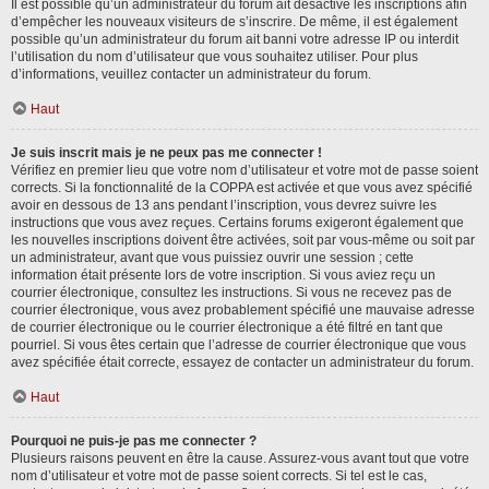
Il est possible qu’un administrateur du forum ait désactivé les inscriptions afin
d’empêcher les nouveaux visiteurs de s’inscrire. De même, il est également
possible qu’un administrateur du forum ait banni votre adresse IP ou interdit
l’utilisation du nom d’utilisateur que vous souhaitez utiliser. Pour plus
d’informations, veuillez contacter un administrateur du forum.
Haut
Je suis inscrit mais je ne peux pas me connecter !
Vérifiez en premier lieu que votre nom d’utilisateur et votre mot de passe soient
corrects. Si la fonctionnalité de la COPPA est activée et que vous avez spécifié
avoir en dessous de 13 ans pendant l’inscription, vous devrez suivre les
instructions que vous avez reçues. Certains forums exigeront également que
les nouvelles inscriptions doivent être activées, soit par vous-même ou soit par
un administrateur, avant que vous puissiez ouvrir une session ; cette
information était présente lors de votre inscription. Si vous aviez reçu un
courrier électronique, consultez les instructions. Si vous ne recevez pas de
courrier électronique, vous avez probablement spécifié une mauvaise adresse
de courrier électronique ou le courrier électronique a été filtré en tant que
pourriel. Si vous êtes certain que l’adresse de courrier électronique que vous
avez spécifiée était correcte, essayez de contacter un administrateur du forum.
Haut
Pourquoi ne puis-je pas me connecter ?
Plusieurs raisons peuvent en être la cause. Assurez-vous avant tout que votre
nom d’utilisateur et votre mot de passe soient corrects. Si tel est le cas,