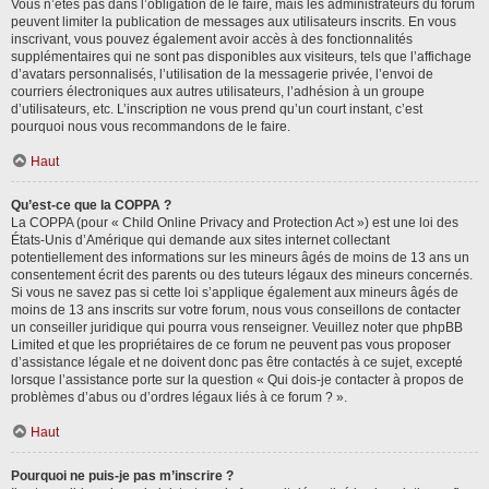
Vous n’êtes pas dans l’obligation de le faire, mais les administrateurs du forum
peuvent limiter la publication de messages aux utilisateurs inscrits. En vous
inscrivant, vous pouvez également avoir accès à des fonctionnalités
supplémentaires qui ne sont pas disponibles aux visiteurs, tels que l’affichage
d’avatars personnalisés, l’utilisation de la messagerie privée, l’envoi de
courriers électroniques aux autres utilisateurs, l’adhésion à un groupe
d’utilisateurs, etc. L’inscription ne vous prend qu’un court instant, c’est
pourquoi nous vous recommandons de le faire.
Haut
Qu’est-ce que la COPPA ?
La COPPA (pour « Child Online Privacy and Protection Act ») est une loi des
États-Unis d’Amérique qui demande aux sites internet collectant
potentiellement des informations sur les mineurs âgés de moins de 13 ans un
consentement écrit des parents ou des tuteurs légaux des mineurs concernés.
Si vous ne savez pas si cette loi s’applique également aux mineurs âgés de
moins de 13 ans inscrits sur votre forum, nous vous conseillons de contacter
un conseiller juridique qui pourra vous renseigner. Veuillez noter que phpBB
Limited et que les propriétaires de ce forum ne peuvent pas vous proposer
d’assistance légale et ne doivent donc pas être contactés à ce sujet, excepté
lorsque l’assistance porte sur la question « Qui dois-je contacter à propos de
problèmes d’abus ou d’ordres légaux liés à ce forum ? ».
Haut
Pourquoi ne puis-je pas m’inscrire ?