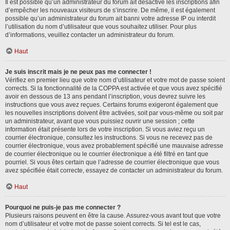
Il est possible qu’un administrateur du forum ait désactivé les inscriptions afin
d’empêcher les nouveaux visiteurs de s’inscrire. De même, il est également
possible qu’un administrateur du forum ait banni votre adresse IP ou interdit
l’utilisation du nom d’utilisateur que vous souhaitez utiliser. Pour plus
d’informations, veuillez contacter un administrateur du forum.
Haut
Je suis inscrit mais je ne peux pas me connecter !
Vérifiez en premier lieu que votre nom d’utilisateur et votre mot de passe soient
corrects. Si la fonctionnalité de la COPPA est activée et que vous avez spécifié
avoir en dessous de 13 ans pendant l’inscription, vous devrez suivre les
instructions que vous avez reçues. Certains forums exigeront également que
les nouvelles inscriptions doivent être activées, soit par vous-même ou soit par
un administrateur, avant que vous puissiez ouvrir une session ; cette
information était présente lors de votre inscription. Si vous aviez reçu un
courrier électronique, consultez les instructions. Si vous ne recevez pas de
courrier électronique, vous avez probablement spécifié une mauvaise adresse
de courrier électronique ou le courrier électronique a été filtré en tant que
pourriel. Si vous êtes certain que l’adresse de courrier électronique que vous
avez spécifiée était correcte, essayez de contacter un administrateur du forum.
Haut
Pourquoi ne puis-je pas me connecter ?
Plusieurs raisons peuvent en être la cause. Assurez-vous avant tout que votre
nom d’utilisateur et votre mot de passe soient corrects. Si tel est le cas,