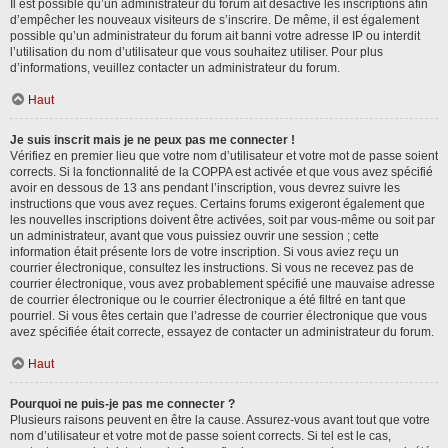
Il est possible qu’un administrateur du forum ait désactivé les inscriptions afin
d’empêcher les nouveaux visiteurs de s’inscrire. De même, il est également
possible qu’un administrateur du forum ait banni votre adresse IP ou interdit
l’utilisation du nom d’utilisateur que vous souhaitez utiliser. Pour plus
d’informations, veuillez contacter un administrateur du forum.
Haut
Je suis inscrit mais je ne peux pas me connecter !
Vérifiez en premier lieu que votre nom d’utilisateur et votre mot de passe soient
corrects. Si la fonctionnalité de la COPPA est activée et que vous avez spécifié
avoir en dessous de 13 ans pendant l’inscription, vous devrez suivre les
instructions que vous avez reçues. Certains forums exigeront également que
les nouvelles inscriptions doivent être activées, soit par vous-même ou soit par
un administrateur, avant que vous puissiez ouvrir une session ; cette
information était présente lors de votre inscription. Si vous aviez reçu un
courrier électronique, consultez les instructions. Si vous ne recevez pas de
courrier électronique, vous avez probablement spécifié une mauvaise adresse
de courrier électronique ou le courrier électronique a été filtré en tant que
pourriel. Si vous êtes certain que l’adresse de courrier électronique que vous
avez spécifiée était correcte, essayez de contacter un administrateur du forum.
Haut
Pourquoi ne puis-je pas me connecter ?
Plusieurs raisons peuvent en être la cause. Assurez-vous avant tout que votre
nom d’utilisateur et votre mot de passe soient corrects. Si tel est le cas,