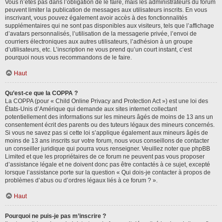
Vous n’êtes pas dans l’obligation de le faire, mais les administrateurs du forum
peuvent limiter la publication de messages aux utilisateurs inscrits. En vous
inscrivant, vous pouvez également avoir accès à des fonctionnalités
supplémentaires qui ne sont pas disponibles aux visiteurs, tels que l’affichage
d’avatars personnalisés, l’utilisation de la messagerie privée, l’envoi de
courriers électroniques aux autres utilisateurs, l’adhésion à un groupe
d’utilisateurs, etc. L’inscription ne vous prend qu’un court instant, c’est
pourquoi nous vous recommandons de le faire.
Haut
Qu’est-ce que la COPPA ?
La COPPA (pour « Child Online Privacy and Protection Act ») est une loi des
États-Unis d’Amérique qui demande aux sites internet collectant
potentiellement des informations sur les mineurs âgés de moins de 13 ans un
consentement écrit des parents ou des tuteurs légaux des mineurs concernés.
Si vous ne savez pas si cette loi s’applique également aux mineurs âgés de
moins de 13 ans inscrits sur votre forum, nous vous conseillons de contacter
un conseiller juridique qui pourra vous renseigner. Veuillez noter que phpBB
Limited et que les propriétaires de ce forum ne peuvent pas vous proposer
d’assistance légale et ne doivent donc pas être contactés à ce sujet, excepté
lorsque l’assistance porte sur la question « Qui dois-je contacter à propos de
problèmes d’abus ou d’ordres légaux liés à ce forum ? ».
Haut
Pourquoi ne puis-je pas m’inscrire ?