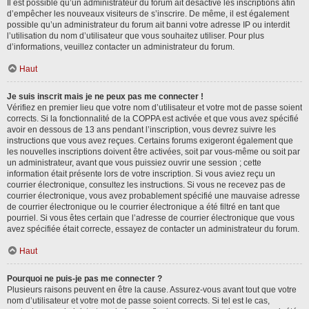
Il est possible qu’un administrateur du forum ait désactivé les inscriptions afin
d’empêcher les nouveaux visiteurs de s’inscrire. De même, il est également
possible qu’un administrateur du forum ait banni votre adresse IP ou interdit
l’utilisation du nom d’utilisateur que vous souhaitez utiliser. Pour plus
d’informations, veuillez contacter un administrateur du forum.
Haut
Je suis inscrit mais je ne peux pas me connecter !
Vérifiez en premier lieu que votre nom d’utilisateur et votre mot de passe soient
corrects. Si la fonctionnalité de la COPPA est activée et que vous avez spécifié
avoir en dessous de 13 ans pendant l’inscription, vous devrez suivre les
instructions que vous avez reçues. Certains forums exigeront également que
les nouvelles inscriptions doivent être activées, soit par vous-même ou soit par
un administrateur, avant que vous puissiez ouvrir une session ; cette
information était présente lors de votre inscription. Si vous aviez reçu un
courrier électronique, consultez les instructions. Si vous ne recevez pas de
courrier électronique, vous avez probablement spécifié une mauvaise adresse
de courrier électronique ou le courrier électronique a été filtré en tant que
pourriel. Si vous êtes certain que l’adresse de courrier électronique que vous
avez spécifiée était correcte, essayez de contacter un administrateur du forum.
Haut
Pourquoi ne puis-je pas me connecter ?
Plusieurs raisons peuvent en être la cause. Assurez-vous avant tout que votre
nom d’utilisateur et votre mot de passe soient corrects. Si tel est le cas,