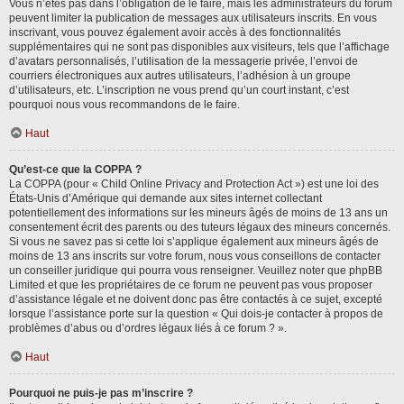
Vous n’êtes pas dans l’obligation de le faire, mais les administrateurs du forum
peuvent limiter la publication de messages aux utilisateurs inscrits. En vous
inscrivant, vous pouvez également avoir accès à des fonctionnalités
supplémentaires qui ne sont pas disponibles aux visiteurs, tels que l’affichage
d’avatars personnalisés, l’utilisation de la messagerie privée, l’envoi de
courriers électroniques aux autres utilisateurs, l’adhésion à un groupe
d’utilisateurs, etc. L’inscription ne vous prend qu’un court instant, c’est
pourquoi nous vous recommandons de le faire.
Haut
Qu’est-ce que la COPPA ?
La COPPA (pour « Child Online Privacy and Protection Act ») est une loi des
États-Unis d’Amérique qui demande aux sites internet collectant
potentiellement des informations sur les mineurs âgés de moins de 13 ans un
consentement écrit des parents ou des tuteurs légaux des mineurs concernés.
Si vous ne savez pas si cette loi s’applique également aux mineurs âgés de
moins de 13 ans inscrits sur votre forum, nous vous conseillons de contacter
un conseiller juridique qui pourra vous renseigner. Veuillez noter que phpBB
Limited et que les propriétaires de ce forum ne peuvent pas vous proposer
d’assistance légale et ne doivent donc pas être contactés à ce sujet, excepté
lorsque l’assistance porte sur la question « Qui dois-je contacter à propos de
problèmes d’abus ou d’ordres légaux liés à ce forum ? ».
Haut
Pourquoi ne puis-je pas m’inscrire ?