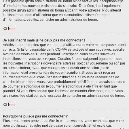
Il est possible qu’un administrateur du forum ait désactivé les inscriptions afin
d’empêcher les nouveaux visiteurs de s’inscrire. De même, il est également
possible qu’un administrateur du forum ait banni votre adresse IP ou interdit
l’utilisation du nom d’utilisateur que vous souhaitez utiliser. Pour plus
d’informations, veuillez contacter un administrateur du forum.
Haut
Je suis inscrit mais je ne peux pas me connecter !
Vérifiez en premier lieu que votre nom d’utilisateur et votre mot de passe soient
corrects. Si la fonctionnalité de la COPPA est activée et que vous avez spécifié
avoir en dessous de 13 ans pendant l’inscription, vous devrez suivre les
instructions que vous avez reçues. Certains forums exigeront également que
les nouvelles inscriptions doivent être activées, soit par vous-même ou soit par
un administrateur, avant que vous puissiez ouvrir une session ; cette
information était présente lors de votre inscription. Si vous aviez reçu un
courrier électronique, consultez les instructions. Si vous ne recevez pas de
courrier électronique, vous avez probablement spécifié une mauvaise adresse
de courrier électronique ou le courrier électronique a été filtré en tant que
pourriel. Si vous êtes certain que l’adresse de courrier électronique que vous
avez spécifiée était correcte, essayez de contacter un administrateur du forum.
Haut
Pourquoi ne puis-je pas me connecter ?
Plusieurs raisons peuvent en être la cause. Assurez-vous avant tout que votre
nom d’utilisateur et votre mot de passe soient corrects. Si tel est le cas,