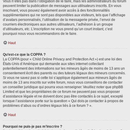
Vous n’êtes pas dans l’obligation de le faire, mais les administrateurs du forum
peuvent limiter la publication de messages aux utilisateurs inscrits. En vous
inscrivant, vous pouvez également avoir accès à des fonctionnalités
supplémentaires qui ne sont pas disponibles aux visiteurs, tels que l’affichage
d’avatars personnalisés, l’utilisation de la messagerie privée, l’envoi de
courriers électroniques aux autres utilisateurs, l’adhésion à un groupe
d’utilisateurs, etc. L’inscription ne vous prend qu’un court instant, c’est
pourquoi nous vous recommandons de le faire.
Haut
Qu’est-ce que la COPPA ?
La COPPA (pour « Child Online Privacy and Protection Act ») est une loi des
États-Unis d’Amérique qui demande aux sites internet collectant
potentiellement des informations sur les mineurs âgés de moins de 13 ans un
consentement écrit des parents ou des tuteurs légaux des mineurs concernés.
Si vous ne savez pas si cette loi s’applique également aux mineurs âgés de
moins de 13 ans inscrits sur votre forum, nous vous conseillons de contacter
un conseiller juridique qui pourra vous renseigner. Veuillez noter que phpBB
Limited et que les propriétaires de ce forum ne peuvent pas vous proposer
d’assistance légale et ne doivent donc pas être contactés à ce sujet, excepté
lorsque l’assistance porte sur la question « Qui dois-je contacter à propos de
problèmes d’abus ou d’ordres légaux liés à ce forum ? ».
Haut
Pourquoi ne puis-je pas m’inscrire ?