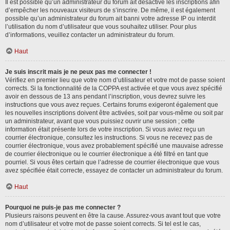
Il est possible qu’un administrateur du forum ait désactivé les inscriptions afin
d’empêcher les nouveaux visiteurs de s’inscrire. De même, il est également
possible qu’un administrateur du forum ait banni votre adresse IP ou interdit
l’utilisation du nom d’utilisateur que vous souhaitez utiliser. Pour plus
d’informations, veuillez contacter un administrateur du forum.
Haut
Je suis inscrit mais je ne peux pas me connecter !
Vérifiez en premier lieu que votre nom d’utilisateur et votre mot de passe soient
corrects. Si la fonctionnalité de la COPPA est activée et que vous avez spécifié
avoir en dessous de 13 ans pendant l’inscription, vous devrez suivre les
instructions que vous avez reçues. Certains forums exigeront également que
les nouvelles inscriptions doivent être activées, soit par vous-même ou soit par
un administrateur, avant que vous puissiez ouvrir une session ; cette
information était présente lors de votre inscription. Si vous aviez reçu un
courrier électronique, consultez les instructions. Si vous ne recevez pas de
courrier électronique, vous avez probablement spécifié une mauvaise adresse
de courrier électronique ou le courrier électronique a été filtré en tant que
pourriel. Si vous êtes certain que l’adresse de courrier électronique que vous
avez spécifiée était correcte, essayez de contacter un administrateur du forum.
Haut
Pourquoi ne puis-je pas me connecter ?
Plusieurs raisons peuvent en être la cause. Assurez-vous avant tout que votre
nom d’utilisateur et votre mot de passe soient corrects. Si tel est le cas,