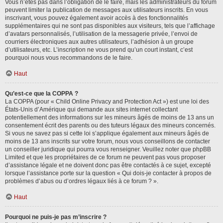
Vous n’êtes pas dans l’obligation de le faire, mais les administrateurs du forum
peuvent limiter la publication de messages aux utilisateurs inscrits. En vous
inscrivant, vous pouvez également avoir accès à des fonctionnalités
supplémentaires qui ne sont pas disponibles aux visiteurs, tels que l’affichage
d’avatars personnalisés, l’utilisation de la messagerie privée, l’envoi de
courriers électroniques aux autres utilisateurs, l’adhésion à un groupe
d’utilisateurs, etc. L’inscription ne vous prend qu’un court instant, c’est
pourquoi nous vous recommandons de le faire.
Haut
Qu’est-ce que la COPPA ?
La COPPA (pour « Child Online Privacy and Protection Act ») est une loi des
États-Unis d’Amérique qui demande aux sites internet collectant
potentiellement des informations sur les mineurs âgés de moins de 13 ans un
consentement écrit des parents ou des tuteurs légaux des mineurs concernés.
Si vous ne savez pas si cette loi s’applique également aux mineurs âgés de
moins de 13 ans inscrits sur votre forum, nous vous conseillons de contacter
un conseiller juridique qui pourra vous renseigner. Veuillez noter que phpBB
Limited et que les propriétaires de ce forum ne peuvent pas vous proposer
d’assistance légale et ne doivent donc pas être contactés à ce sujet, excepté
lorsque l’assistance porte sur la question « Qui dois-je contacter à propos de
problèmes d’abus ou d’ordres légaux liés à ce forum ? ».
Haut
Pourquoi ne puis-je pas m’inscrire ?