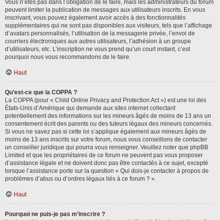
Vous n’êtes pas dans l’obligation de le faire, mais les administrateurs du forum
peuvent limiter la publication de messages aux utilisateurs inscrits. En vous
inscrivant, vous pouvez également avoir accès à des fonctionnalités
supplémentaires qui ne sont pas disponibles aux visiteurs, tels que l’affichage
d’avatars personnalisés, l’utilisation de la messagerie privée, l’envoi de
courriers électroniques aux autres utilisateurs, l’adhésion à un groupe
d’utilisateurs, etc. L’inscription ne vous prend qu’un court instant, c’est
pourquoi nous vous recommandons de le faire.
Haut
Qu’est-ce que la COPPA ?
La COPPA (pour « Child Online Privacy and Protection Act ») est une loi des
États-Unis d’Amérique qui demande aux sites internet collectant
potentiellement des informations sur les mineurs âgés de moins de 13 ans un
consentement écrit des parents ou des tuteurs légaux des mineurs concernés.
Si vous ne savez pas si cette loi s’applique également aux mineurs âgés de
moins de 13 ans inscrits sur votre forum, nous vous conseillons de contacter
un conseiller juridique qui pourra vous renseigner. Veuillez noter que phpBB
Limited et que les propriétaires de ce forum ne peuvent pas vous proposer
d’assistance légale et ne doivent donc pas être contactés à ce sujet, excepté
lorsque l’assistance porte sur la question « Qui dois-je contacter à propos de
problèmes d’abus ou d’ordres légaux liés à ce forum ? ».
Haut
Pourquoi ne puis-je pas m’inscrire ?