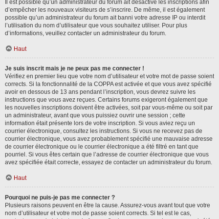
Il est possible qu’un administrateur du forum ait désactivé les inscriptions afin
d’empêcher les nouveaux visiteurs de s’inscrire. De même, il est également
possible qu’un administrateur du forum ait banni votre adresse IP ou interdit
l’utilisation du nom d’utilisateur que vous souhaitez utiliser. Pour plus
d’informations, veuillez contacter un administrateur du forum.
Haut
Je suis inscrit mais je ne peux pas me connecter !
Vérifiez en premier lieu que votre nom d’utilisateur et votre mot de passe soient
corrects. Si la fonctionnalité de la COPPA est activée et que vous avez spécifié
avoir en dessous de 13 ans pendant l’inscription, vous devrez suivre les
instructions que vous avez reçues. Certains forums exigeront également que
les nouvelles inscriptions doivent être activées, soit par vous-même ou soit par
un administrateur, avant que vous puissiez ouvrir une session ; cette
information était présente lors de votre inscription. Si vous aviez reçu un
courrier électronique, consultez les instructions. Si vous ne recevez pas de
courrier électronique, vous avez probablement spécifié une mauvaise adresse
de courrier électronique ou le courrier électronique a été filtré en tant que
pourriel. Si vous êtes certain que l’adresse de courrier électronique que vous
avez spécifiée était correcte, essayez de contacter un administrateur du forum.
Haut
Pourquoi ne puis-je pas me connecter ?
Plusieurs raisons peuvent en être la cause. Assurez-vous avant tout que votre
nom d’utilisateur et votre mot de passe soient corrects. Si tel est le cas,