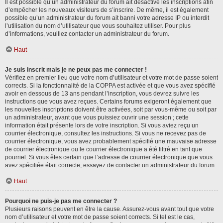
Il est possible qu’un administrateur du forum ait désactivé les inscriptions afin
d’empêcher les nouveaux visiteurs de s’inscrire. De même, il est également
possible qu’un administrateur du forum ait banni votre adresse IP ou interdit
l’utilisation du nom d’utilisateur que vous souhaitez utiliser. Pour plus
d’informations, veuillez contacter un administrateur du forum.
Haut
Je suis inscrit mais je ne peux pas me connecter !
Vérifiez en premier lieu que votre nom d’utilisateur et votre mot de passe soient
corrects. Si la fonctionnalité de la COPPA est activée et que vous avez spécifié
avoir en dessous de 13 ans pendant l’inscription, vous devrez suivre les
instructions que vous avez reçues. Certains forums exigeront également que
les nouvelles inscriptions doivent être activées, soit par vous-même ou soit par
un administrateur, avant que vous puissiez ouvrir une session ; cette
information était présente lors de votre inscription. Si vous aviez reçu un
courrier électronique, consultez les instructions. Si vous ne recevez pas de
courrier électronique, vous avez probablement spécifié une mauvaise adresse
de courrier électronique ou le courrier électronique a été filtré en tant que
pourriel. Si vous êtes certain que l’adresse de courrier électronique que vous
avez spécifiée était correcte, essayez de contacter un administrateur du forum.
Haut
Pourquoi ne puis-je pas me connecter ?
Plusieurs raisons peuvent en être la cause. Assurez-vous avant tout que votre
nom d’utilisateur et votre mot de passe soient corrects. Si tel est le cas,