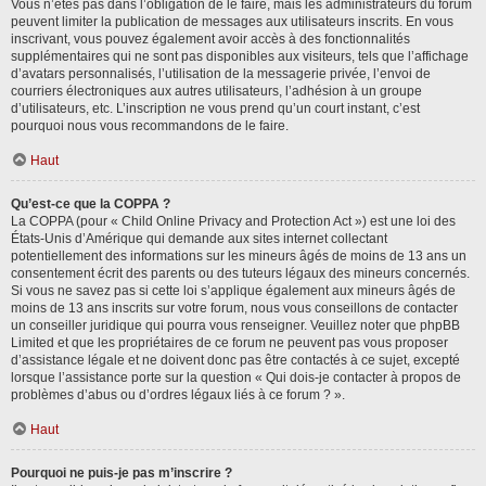
Vous n’êtes pas dans l’obligation de le faire, mais les administrateurs du forum
peuvent limiter la publication de messages aux utilisateurs inscrits. En vous
inscrivant, vous pouvez également avoir accès à des fonctionnalités
supplémentaires qui ne sont pas disponibles aux visiteurs, tels que l’affichage
d’avatars personnalisés, l’utilisation de la messagerie privée, l’envoi de
courriers électroniques aux autres utilisateurs, l’adhésion à un groupe
d’utilisateurs, etc. L’inscription ne vous prend qu’un court instant, c’est
pourquoi nous vous recommandons de le faire.
Haut
Qu’est-ce que la COPPA ?
La COPPA (pour « Child Online Privacy and Protection Act ») est une loi des
États-Unis d’Amérique qui demande aux sites internet collectant
potentiellement des informations sur les mineurs âgés de moins de 13 ans un
consentement écrit des parents ou des tuteurs légaux des mineurs concernés.
Si vous ne savez pas si cette loi s’applique également aux mineurs âgés de
moins de 13 ans inscrits sur votre forum, nous vous conseillons de contacter
un conseiller juridique qui pourra vous renseigner. Veuillez noter que phpBB
Limited et que les propriétaires de ce forum ne peuvent pas vous proposer
d’assistance légale et ne doivent donc pas être contactés à ce sujet, excepté
lorsque l’assistance porte sur la question « Qui dois-je contacter à propos de
problèmes d’abus ou d’ordres légaux liés à ce forum ? ».
Haut
Pourquoi ne puis-je pas m’inscrire ?